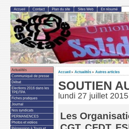
Accueil
Contact
Plan du site
Sites Web
En résumé
Actualités
Accueil
Actualités
Autres articles
>
>
Communiqué de presse
SOUTIEN A
Débat
Elections 2016 dans les
TPE/TPA
lundi 27 juillet 2015
Fiches pratiques
Journal
Nos syndicats
Les Organisat
PERMANENCES
Photos et vidéos
CGT, CFDT, FS
Répression à Tours et