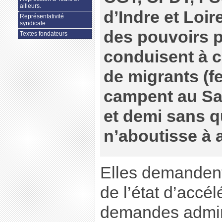
ailleurs.
d’Indre et Loir
Représentativité
syndicale
des pouvoirs p
Textes fondateurs
conduisent à c
de migrants (f
campent au Sa
et demi sans q
n’aboutisse à 
Elles demandent
de l’état d’accél
demandes admini