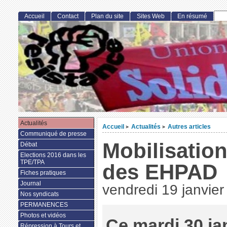
Accueil
Contact
Plan du site
Sites Web
En résumé
Actualités
Accueil
Actualités
Autres articles
>
>
Communiqué de presse
Mobilisation
Débat
Elections 2016 dans les
TPE/TPA
des EHPAD
Fiches pratiques
Journal
vendredi 19 janvie
Nos syndicats
PERMANENCES
Photos et vidéos
Ce mardi 30 jan
Répression à Tours et