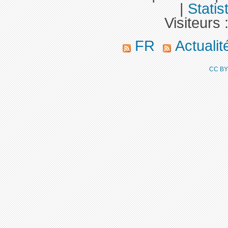
|
Statis
Visiteurs 
FR
Actuali
CC BY