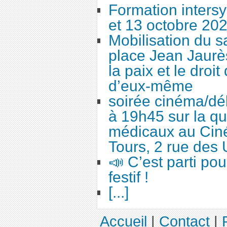
Formation intersy
et 13 octobre 20
Mobilisation du 
place Jean Jaurès
la paix et le droi
d’eux-même
soirée cinéma/dé
à 19h45 sur la qu
médicaux au Cin
Tours, 2 rue des 
📣 C’est parti po
festif !
[...]
Accueil
|
Contact
|