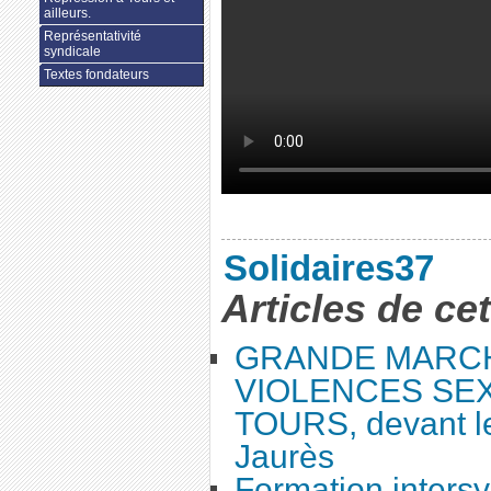
ailleurs.
Représentativité
syndicale
Textes fondateurs
Solidaires37
Articles de ce
GRANDE MARC
VIOLENCES SEX
TOURS, devant le
Jaurès
Formation intersy