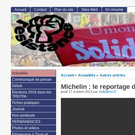
Accueil
Contact
Plan du site
Sites Web
En résumé
Actualités
Accueil
Actualités
Autres articles
>
>
Communiqué de presse
Michelin : le reportage
Débat
jeudi 17 octobre 2013
par
Solidaires37
Elections 2016 dans les
TPE/TPA
Fiches pratiques
Journal
Nos syndicats
PERMANENCES
Photos et vidéos
Répression à Tours et