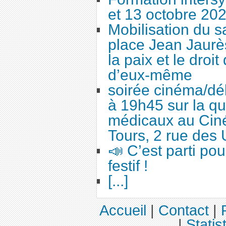
et 13 octobre 20
Mobilisation du 
place Jean Jaurès
la paix et le droi
d’eux-même
soirée cinéma/dé
à 19h45 sur la qu
médicaux au Cin
Tours, 2 rue des 
📣 C’est parti po
festif !
[...]
Accueil
|
Contact
|
|
Statis