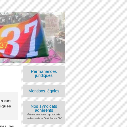
 37
Permanences
juridiques
Mentions légales
en ont
Nos syndicats
tiques
adhérents
Adresses des syndicats
adhérents à Solidaires 37
unes, les