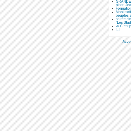
GRANDE 
place Je
Formation
Mobilisat
peuples 
soirée ci
"Les Stud
📣 C’est p
[...]
Accue