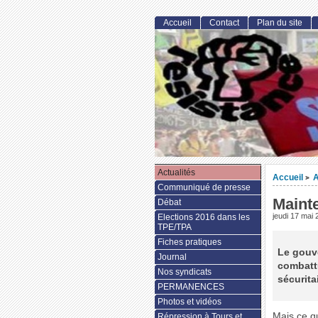
Accueil
Contact
Plan du site
Actualités
Accueil
A
>
Communiqué de presse
Maint
Débat
jeudi 17 mai
Elections 2016 dans les
TPE/TPA
Fiches pratiques
Le gouve
Journal
combattu
Nos syndicats
sécurita
PERMANENCES
Photos et vidéos
Mais ce qu
Répression à Tours et