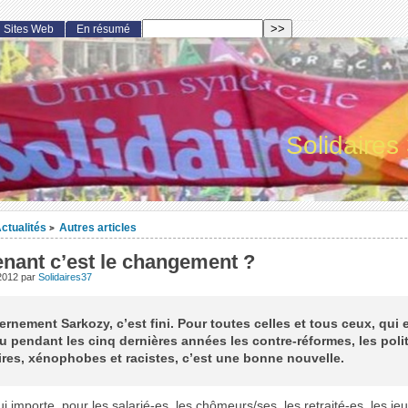
Sites Web
En résumé
Solidaires
ctualités
Autres articles
>
enant c’est le changement ?
 2012
par
Solidaires37
rnement Sarkozy, c’est fini. Pour toutes celles et tous ceux, qui 
 pendant les cinq dernières années les contre-réformes, les poli
ires, xénophobes et racistes, c’est une bonne nouvelle.
i importe, pour les salarié-es, les chômeurs/ses, les retraité-es, les je