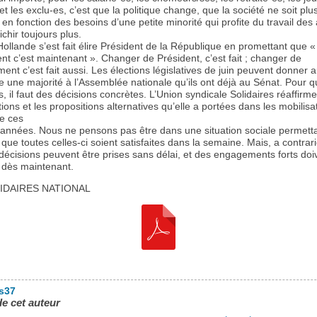
et les exclu-es, c’est que la politique change, que la société ne soit plu
en fonction des besoins d’une petite minorité qui profite du travail des
ichir toujours plus.
ollande s’est fait élire Président de la République en promettant que «
t c’est maintenant ». Changer de Président, c’est fait ; changer de
nt c’est fait aussi. Les élections législatives de juin peuvent donner a
une majorité à l’Assemblée nationale qu’ils ont déjà au Sénat. Pour q
us, il faut des décisions concrètes. L’Union syndicale Solidaires réaffirme
ions et les propositions alternatives qu’elle a portées dans les mobilisa
de ces
 années. Nous ne pensons pas être dans une situation sociale permett
que toutes celles-ci soient satisfaites dans la semaine. Mais, a contrari
décisions peuvent être prises sans délai, et des engagements forts doi
dès maintenant.
LIDAIRES NATIONAL
es37
de cet auteur