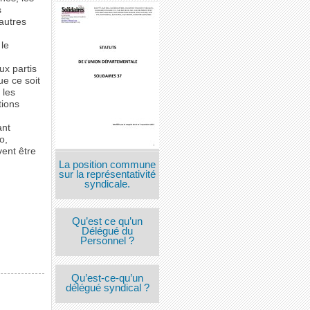
s
 autres
 le
ux partis
ue ce soit
 les
tions
ant
o,
vent être
La position commune
sur la représentativité
syndicale.
Qu’est ce qu’un
Délégué du
Personnel ?
Qu’est-ce-qu’un
délégué syndical ?