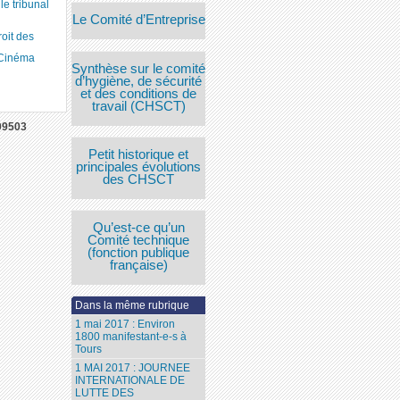
 tribunal
Le Comité d’Entreprise
roit des
 Cinéma
Synthèse sur le comité
d’hygiène, de sécurité
et des conditions de
travail (CHSCT)
09503
Petit historique et
principales évolutions
des CHSCT
Qu’est-ce qu’un
Comité technique
(fonction publique
française)
Dans la même rubrique
1 mai 2017 : Environ
1800 manifestant-e-s à
Tours
1 MAI 2017 : JOURNEE
INTERNATIONALE DE
LUTTE DES