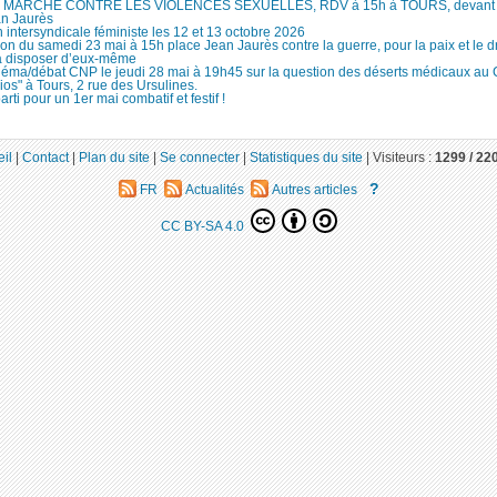
MARCHE CONTRE LES VIOLENCES SEXUELLES, RDV à 15h à TOURS, devant le
an Jaurès
 intersyndicale féministe les 12 et 13 octobre 2026
ion du samedi 23 mai à 15h place Jean Jaurès contre la guerre, pour la paix et le d
à disposer d’eux-même
néma/débat CNP le jeudi 28 mai à 19h45 sur la question des déserts médicaux au
ios" à Tours, 2 rue des Ursulines.
arti pour un 1er mai combatif et festif !
il
|
Contact
|
Plan du site
|
Se connecter
|
Statistiques du site
|
Visiteurs :
1299 /
22
?
FR
Actualités
Autres articles
CC BY-SA 4.0