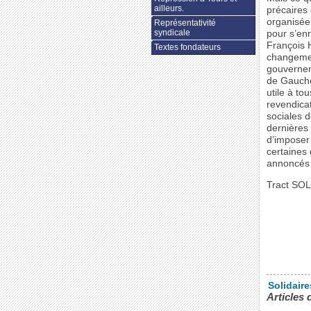
ailleurs.
précaires 
organisée 
Représentativité
syndicale
pour s’enr
François H
Textes fondateurs
changemen
gouverneme
de Gauche 
utile à to
revendicat
sociales 
dernières
d’imposer 
certaines 
annoncés 
Tract SO
Solidair
Articles 