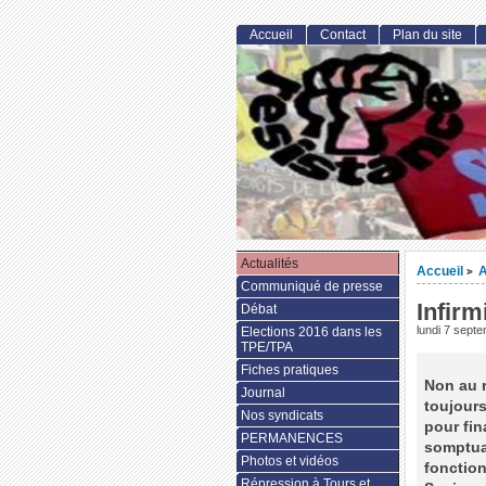
Accueil
Contact
Plan du site
Actualités
Accueil
A
>
Communiqué de presse
Infirm
Débat
lundi 7 sept
Elections 2016 dans les
TPE/TPA
Fiches pratiques
Non au r
Journal
toujours
Nos syndicats
pour fin
PERMANENCES
somptuai
Photos et vidéos
fonction
Répression à Tours et