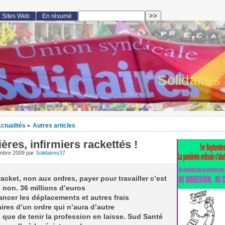
Sites Web
En résumé
Solidaires
ctualités
Autres articles
>
ières, infirmiers rackettés !
embre 2009
par
Solidaires37
acket, non aux ordres, payer pour travailler c’est
 non. 36 millions d’euros
ancer les déplacements et autres frais
res d’un ordre qui n’aura d’autre
 que de tenir la profession en laisse. Sud Santé