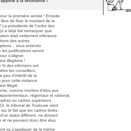
appelle à la résistance !
pour la première année ! Ensuite
t libre de fixer le montant de la
 ! La présidente de l’ordre des
e)s a déjà fait remarquer que
sation était nettement inférieure
tions des autres
péens... sous entendu
 les justifications seront
our s’aligner.
st illégitime !
 % des infirmiers ont
élire les conseillers,
e peu d’intérêt de la
 pour cette instance.
est illégal
ente, comme nombre d’élus aux
départementaux, régionaux et national,
cadres ou cadres supérieurs
Or, le tribunal de Toulouse vient
 sur le fait que les cadres kinés,
d’un statut différent, ne doivent
r et ne peuvent donc être élus.
nt va s’appliquer de la même