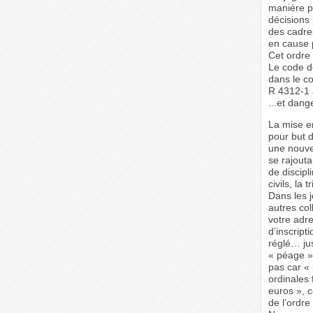
manière po
décisions 
des cadre
en cause p
Cet ordre e
Le code de
dans le co
R 4312-1 
...et dang
La mise e
pour but d
une nouvel
se rajout
de discipl
civils, la 
Dans les 
autres col
votre adre
d’inscript
réglé… ju
« péage »
pas car « 
ordinales 
euros », 
de l’ordre 