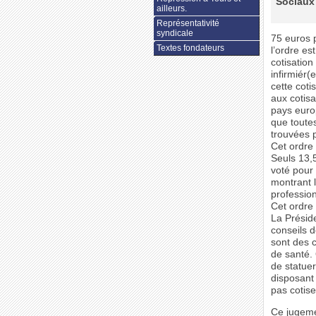
Sociaux 
ailleurs.
Représentativité
syndicale
75 euros 
Textes fondateurs
l’ordre es
cotisation
infirmiér(
cette coti
aux cotisa
pays euro
que toutes
trouvées p
Cet ordre e
Seuls 13,5
voté pour 
montrant l
profession
Cet ordre 
La Présid
conseils 
sont des 
de santé. 
de statuer
disposant 
pas cotise
Ce jugeme