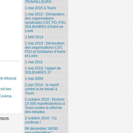
TRAVAILLEURS
1 mai 2015 à Tours
1 mai 2015 : Déclaration
des organisations
syndicales CGT, FO, FSU,
SOLIDAIRES d’Indre-et-
Loire
1 MAI 2014
1 mai 2013 : Déclaration
des organisations CGT,
FSU et Solidaires d’Indre-
et-Loire
1 mai 2011
1 mai 2010, l’appel de
SOLIDAIRES 37
 tribunal
1 mai 2009
2 juin 2016 : la manif
roit des
contre la loi travail à
Tours.
 Cinéma
2 octobre 2010 : Environ
15 000 manifestant(e)s à
Tours contre la réforme
des retraites.
2 octobre 2010 : Ca
05035
continue !
06 décembre 14h30 :
rencontre/débat ”