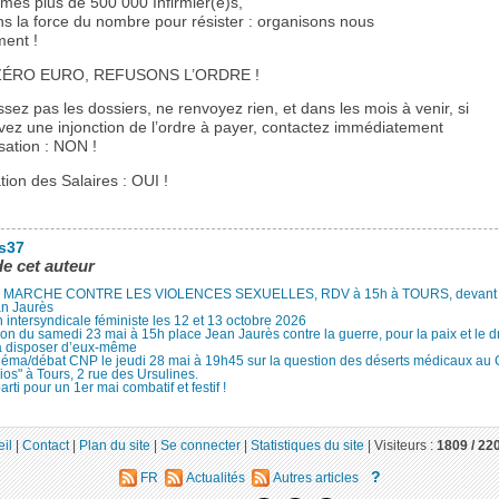
es plus de 500 000 Infirmier(e)s,
s la force du nombre pour résister : organisons nous
ment !
ZÉRO EURO, REFUSONS L’ORDRE !
sez pas les dossiers, ne renvoyez rien, et dans les mois à venir, si
vez une injonction de l’ordre à payer, contactez immédiatement
sation : NON !
ion des Salaires : OUI !
es37
de cet auteur
MARCHE CONTRE LES VIOLENCES SEXUELLES, RDV à 15h à TOURS, devant le
an Jaurès
 intersyndicale féministe les 12 et 13 octobre 2026
ion du samedi 23 mai à 15h place Jean Jaurès contre la guerre, pour la paix et le d
à disposer d’eux-même
néma/débat CNP le jeudi 28 mai à 19h45 sur la question des déserts médicaux au
ios" à Tours, 2 rue des Ursulines.
arti pour un 1er mai combatif et festif !
il
|
Contact
|
Plan du site
|
Se connecter
|
Statistiques du site
|
Visiteurs :
1809 /
22
?
FR
Actualités
Autres articles