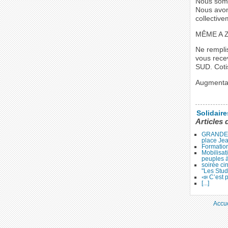
Nous somm
Nous avon
collective
MÊME A 
Ne remplis
vous rece
SUD. Coti
Augmentat
Solidair
Articles 
GRANDE 
place Je
Formation
Mobilisat
peuples 
soirée ci
"Les Stud
📣 C’est p
[...]
Accue