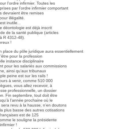
ur l’ordre infirmier. Toutes les
prises par l’ordre infirmier comportant
s devraient être remises
our illégalité.
st inutile...
 déontologie est déjà inscrit
de de la santé publique (articles
à R 4312-48).
ereux !
n place du pôle juridique aura essentiellement
’être pour la profession
le instance disciplinaire
ant pour les salariés aux commissions
ine, ainsi qu’aux tribunaux
triple peine est sur les rails !
jours à venir, comme 510 000
lègues, vous allez recevoir, à
sse professionnelle, un dossier
ion. Fin septembre, tout doit être
squ’à l’année prochaine où le
 sera revu à la hausse, n’en doutons
la plus basse des autres cotisations
françaises est de 125
comme le souligne la présidente
infirmier !