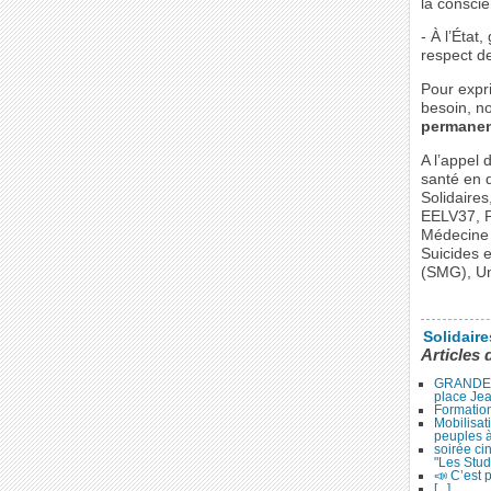
la conscie
- À l’État,
respect de
Pour expr
besoin, n
permanenc
A l’appel 
santé en 
Solidaires
EELV37, P
Médecine d
Suicides 
(SMG), Un
Solidair
Articles 
GRANDE 
place Je
Formation
Mobilisat
peuples 
soirée ci
"Les Stud
📣 C’est p
[...]