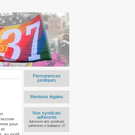
 37
Permanences
juridiques
Mentions légales
Nos syndicats
un
adhérents
l’accuse
Adresses des syndicats
 Comme pour
adhérents à Solidaires 37
 et
, au motif