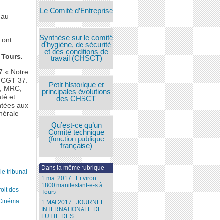
Le Comité d’Entreprise
r au
Synthèse sur le comité
 ont
d’hygiène, de sécurité
et des conditions de
 Tours.
travail (CHSCT)
37 « Notre
, CGT 37,
Petit historique et
CF, MRC,
principales évolutions
té et
des CHSCT
ntées aux
nérale
Qu’est-ce qu’un
Comité technique
(fonction publique
française)
Dans la même rubrique
 tribunal
1 mai 2017 : Environ
1800 manifestant-e-s à
roit des
Tours
 Cinéma
1 MAI 2017 : JOURNEE
INTERNATIONALE DE
LUTTE DES