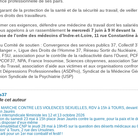
nce professionnelle de ses pairs.
 garant de la protection de la santé et de la sécurité au travail, de veille
s droits des travailleurs.
imer ces exigences, défendre une médecine du travail dont les salariés
ous appelons à un rassemblement
le mercredi 7 juin à 9 H devant la
e de l’ordre des médecins d’Indre-et-Loire, 11 rue Constantine à
du Comité de soutien : Convergence des services publics 37, Collectif 
danger », Ligue des Droits de l’Homme 37, Réseau Sortir du Nucléaire
, FSU, association pour le contrôle de la radioactivité dans l’Ouest, P
COF37, NPA, France Insoumise, Sciences citoyennes, association San
u Travail, association d’aide aux victimes et aux organisations confro
et Dépressions Professionnelles (ASDPro), Syndicat de la Médecine Gé
ion Syndicale de la Psychiatrie (USP)
es37
de cet auteur
MARCHE CONTRE LES VIOLENCES SEXUELLES, RDV à 15h à TOURS, devant le
an Jaurès
 intersyndicale féministe les 12 et 13 octobre 2026
ion du samedi 23 mai à 15h place Jean Jaurès contre la guerre, pour la paix et le d
à disposer d’eux-même
néma/débat CNP le jeudi 28 mai à 19h45 sur la question des déserts médicaux au
ios" à Tours, 2 rue des Ursulines.
arti pour un 1er mai combatif et festif !