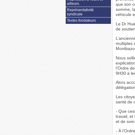
ailleurs.
que son ce
somme, la 
Représentativité
syndicale
véhicule 
Textes fondateurs
Le Dr Huez
de soutien
L’ancienne
multiples
Montbazon.
Nous soll
explicatio
l’Ordre d
9H30 à le
Alors acc
délégation
Les citoy
santé de c
- Que ces
travail, e
et de soin
- À l’Ordr