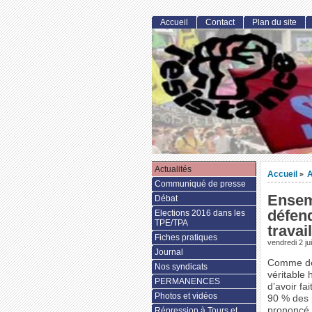
Accueil
Contact
Plan du site
Actualités
Accueil
A
>
Communiqué de presse
Ensem
Débat
défen
Elections 2016 dans les
TPE/TPA
travail
Fiches pratiques
vendredi 2 ju
Journal
Comme des
Nos syndicats
véritable 
PERMANENCES
d’avoir fa
Photos et vidéos
90 % des 
prononcé 
Répression à Tours et