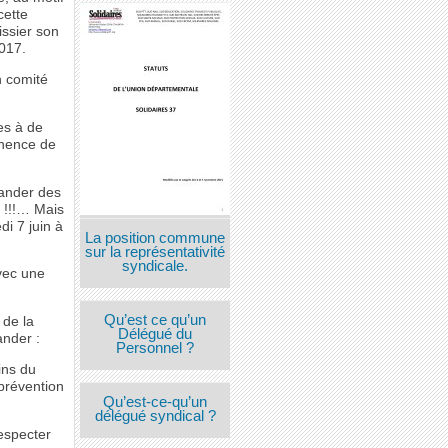
cette
issier son
017.
n comité
res à de
anence de
mander des
r !!!… Mais
i 7 juin à
La position commune
sur la représentativité
syndicale.
vec une
Qu’est ce qu’un
 de la
Délégué du
ander :
Personnel ?
ins du
 prévention
Qu’est-ce-qu’un
délégué syndical ?
especter