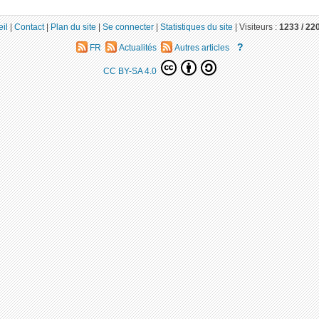
il
|
Contact
|
Plan du site
|
Se connecter
|
Statistiques du site
|
Visiteurs :
1233 /
22
?
FR
Actualités
Autres articles
CC BY-SA 4.0