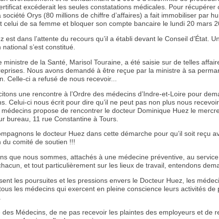
rtificat excéderait les seules constatations médicales. Pour récupérer 
société Orys (80 millions de chiffre d’affaires) a fait immobiliser par hu
et celui de sa femme et bloquer son compte bancaire le lundi 20 mars 2
 est dans l’attente du recours qu’il a établi devant le Conseil d’État. U
 national s’est constitué.
 ministre de la Santé, Marisol Touraine, a été saisie sur de telles affai
 reprises. Nous avons demandé à être reçue par la ministre à sa perm
 Celle-ci a refusé de nous recevoir...
icitons une rencontre à l’Ordre des médecins d’Indre-et-Loire pour de
ns. Celui-ci nous écrit pour dire qu’il ne peut pas non plus nous recevoi
e médecins propose de rencontrer le docteur Dominique Huez le mercred
ur bureau, 11 rue Constantine à Tours.
ompagnons le docteur Huez dans cette démarche pour qu’il soit reçu a
 du comité de soutien !!!
ens que nous sommes, attachés à une médecine préventive, au service
hacun, et tout particulièrement sur les lieux de travail, entendons dem
sent les poursuites et les pressions envers le Docteur Huez, les médec
t tous les médecins qui exercent en pleine conscience leurs activités de
.
e des Médecins, de ne pas recevoir les plaintes des employeurs et de r