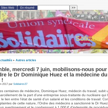
Sites Web
En résumé
Solidaires
ctualités
Autres articles
>
ble, mercredi 7 juin, mobilisons-nous pour
dre le Dr Dominique Huez et la médecine du
 !
in 2017
par
Solidaires37
 centaines de médecins, Dominique Huez, médecin du travail, subit 
harcèlement de la part d’une entreprise sous-traitante du nucléaire qui 
it le lien entre l’état de santé d’un salarié et les conditions de travail.
plaintes de cette nature, l’Ordre des médecins a sanctionné le Dr Huez
un avertissement et le condamnant à 1 000 € d’indemnité de procédure