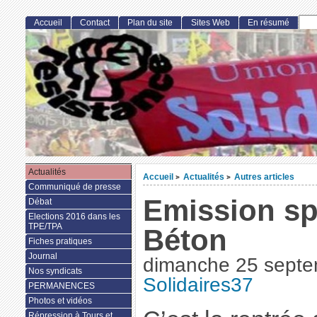
Accueil
Contact
Plan du site
Sites Web
En résumé
Actualités
Accueil
Actualités
Autres articles
>
>
Communiqué de presse
Emission sp
Débat
Elections 2016 dans les
TPE/TPA
Béton
Fiches pratiques
Journal
dimanche 25 septe
Nos syndicats
Solidaires37
PERMANENCES
Photos et vidéos
Répression à Tours et