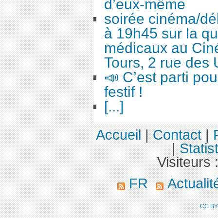
d’eux-même
soirée cinéma/dé
à 19h45 sur la qu
médicaux au Cin
Tours, 2 rue des 
📣 C’est parti po
festif !
[...]
Accueil
|
Contact
|
|
Statis
Visiteurs 
FR
Actuali
CC BY