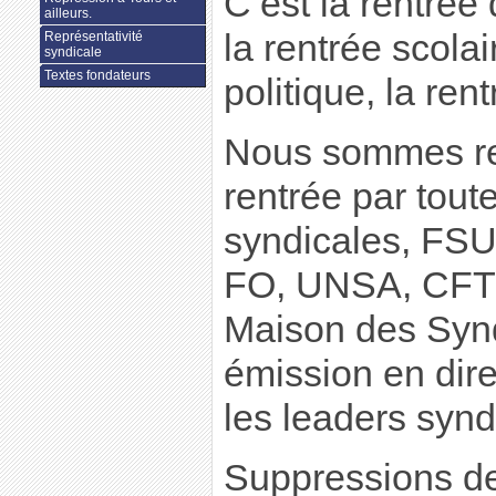
C’est la rentrée
ailleurs.
la rentrée scolai
Représentativité
syndicale
Textes fondateurs
politique, la rent
Nous sommes re
rentrée par tout
syndicales, FS
FO, UNSA, CFTC
Maison des Synd
émission en dire
les leaders syn
Suppressions de