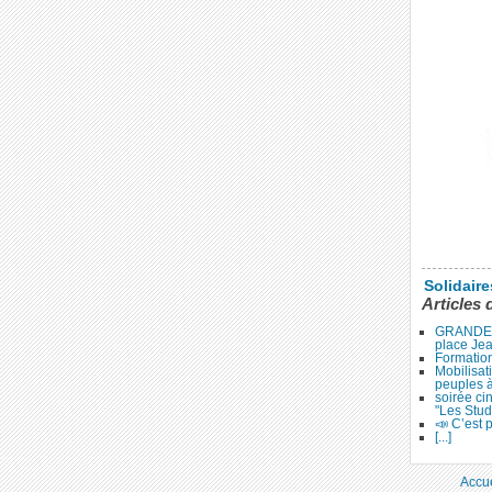
Solidair
Articles 
GRANDE 
place Je
Formation
Mobilisat
peuples 
soirée ci
"Les Stud
📣 C’est p
[...]
Accue