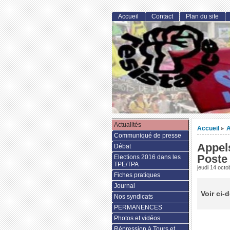
Accueil
Contact
Plan du site
Actualités
Accueil
A
>
Communiqué de presse
Appels
Débat
Poste
Elections 2016 dans les
TPE/TPA
jeudi 14 oct
Fiches pratiques
Journal
Voir ci-
Nos syndicats
PERMANENCES
Photos et vidéos
Répression à Tours et