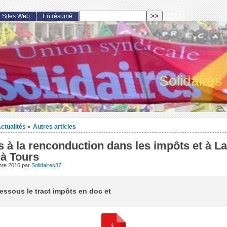
Sites Web
En résumé
Solidaires
ctualités
Autres articles
>
 à la renconduction dans les impôts et à La
 à Tours
obre 2010
par
Solidaires37
dessous le tract impôts en doc et