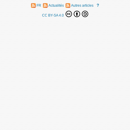
?
FR
Actualités
Autres articles
CC BY-SA 4.0