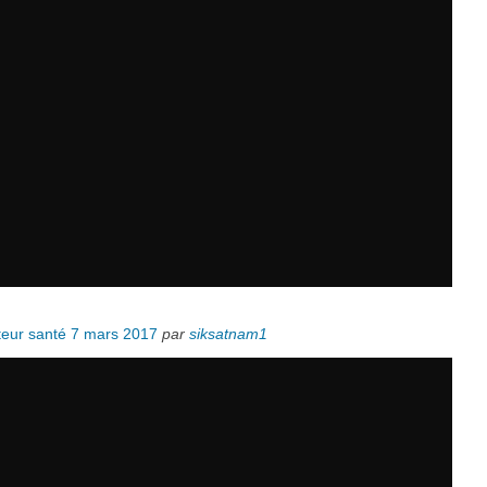
teur santé 7 mars 2017
par
siksatnam1