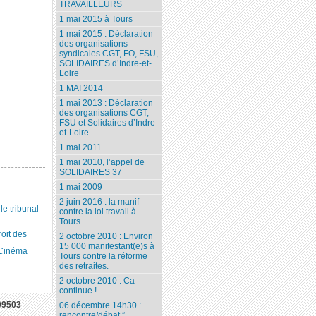
TRAVAILLEURS
1 mai 2015 à Tours
1 mai 2015 : Déclaration
des organisations
syndicales CGT, FO, FSU,
SOLIDAIRES d’Indre-et-
Loire
1 MAI 2014
1 mai 2013 : Déclaration
des organisations CGT,
FSU et Solidaires d’Indre-
et-Loire
1 mai 2011
1 mai 2010, l’appel de
SOLIDAIRES 37
1 mai 2009
2 juin 2016 : la manif
 tribunal
contre la loi travail à
Tours.
roit des
2 octobre 2010 : Environ
15 000 manifestant(e)s à
 Cinéma
Tours contre la réforme
des retraites.
2 octobre 2010 : Ca
continue !
09503
06 décembre 14h30 :
rencontre/débat ”