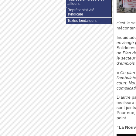
ailleurs.
Représentativité
syndicale
Textes fondateurs
c’est le s
mécontente
Inquiétude
envisagé 
Solidaires
un Plan d
le secteur
d’emplois 
«
Ce plan 
l’ambulato
court. Nou
complicat
D’autre pa
meilleure 
sont join
Pour eux, 
point.
"La Nouv