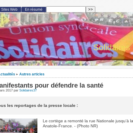
Sites Web
En résumé
Solidaires
ctualités
Autres articles
>
nifestants pour défendre la santé
mars 2017
par
Solidaires37
us les reportages de la presse locale :
Le cortège a remonté la rue Nationale jusqu’à l
Anatole-France. - (Photo NR)