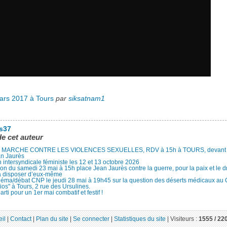
ars 2017 à Tours
par
siksatnam1
es37
de cet auteur
MARCHE CONTRE LES VIOLENCES SEXUELLES, RDV à 15h à TOURS, devant le
an Jaurès
 intersyndicale féministe les 12 et 13 octobre 2026
ion du samedi 23 mai à 15h place Jean Jaurès contre la guerre, pour la paix et le d
à disposer d’eux-même
néma/débat CNP le jeudi 28 mai à 19h45 sur la question des déserts médicaux au
ios" à Tours, 2 rue des Ursulines.
arti pour un 1er mai combatif et festif !
il
|
Contact
|
Plan du site
|
Se connecter
|
Statistiques du site
|
Visiteurs :
1555 /
22