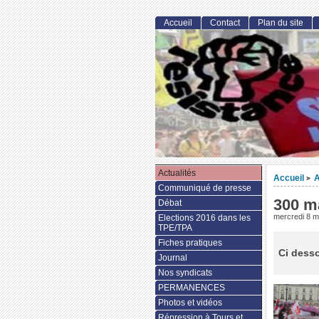
Accueil
Contact
Plan du site
Actualités
Accueil
A
>
Communiqué de presse
300 ma
Débat
mercredi 8 
Elections 2016 dans les
TPE/TPA
Fiches pratiques
Ci desso
Journal
Nos syndicats
PERMANENCES
Photos et vidéos
Répression à Tours et