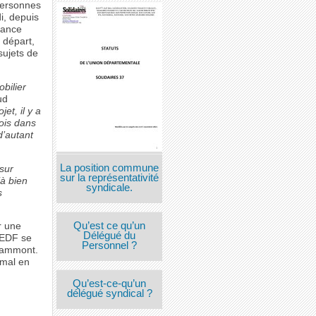
personnes
i, depuis
rance
 départ,
 sujets de
bilier
ud
et, il y a
ois dans
d’autant
La position commune
 sur
sur la représentativité
jà bien
syndicale.
s
Qu’est ce qu’un
r une
Délégué du
d’EDF se
Personnel ?
Grammont.
 mal en
Qu’est-ce-qu’un
délégué syndical ?