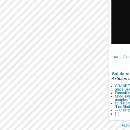
manif 7 m
Solidair
Articles 
GRANDE 
place Je
Formation
Mobilisat
peuples 
soirée ci
"Les Stud
📣 C’est p
[...]
Accue