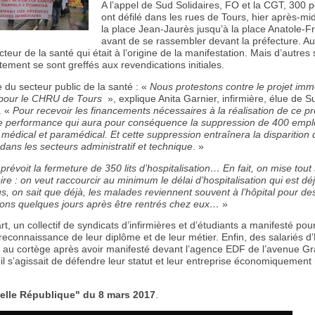
A l’appel de Sud Solidaires, FO et la CGT, 300 
ont défilé dans les rues de Tours, hier après-mid
la place Jean-Jaurès jusqu’à la place Anatole-F
avant de se rassembler devant la préfecture. Au
ecteur de la santé qui était à l’origine de la manifestation. Mais d’autres
ment se sont greffés aux revendications initiales.
 du secteur public de la santé : «
Nous protestons contre le projet immo
pour le CHRU de Tours
», explique Anita Garnier, infirmière, élue de S
. «
Pour recevoir les financements nécessaires à la réalisation de ce proj
e performance qui aura pour conséquence la suppression de 400 empl
 médical et paramédical. Et cette suppression entraînera la disparition 
dans les secteurs administratif et technique
. »
prévoit la fermeture de 350 lits d’hospitalisation… En fait, on mise tout
ire : on veut raccourcir au minimum le délai d’hospitalisation qui est dé
s, on sait que déjà, les malades reviennent souvent à l’hôpital pour de
ions quelques jours après être rentrés chez eux…
»
rt, un collectif de syndicats d’infirmières et d’étudiants a manifesté pou
reconnaissance de leur diplôme et de leur métier. Enfin, des salariés 
ts au cortège après avoir manifesté devant l’agence EDF de l’avenue 
il s’agissait de défendre leur statut et leur entreprise économiquement
elle République" du 8 mars 2017
.