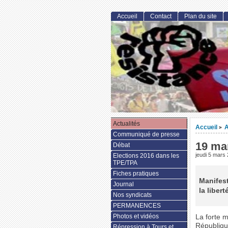
Accueil
Contact
Plan du site
Actualités
Accueil
A
>
Communiqué de presse
19 mar
Débat
jeudi 5 mars
Elections 2016 dans les
TPE/TPA
Fiches pratiques
Manifest
Journal
la libert
Nos syndicats
PERMANENCES
Photos et vidéos
La forte m
République
Répression à Tours et