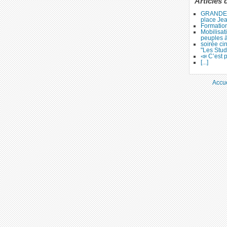
Articles 
GRANDE 
place Je
Formation
Mobilisat
peuples 
soirée ci
"Les Stud
📣 C’est p
[...]
Accue