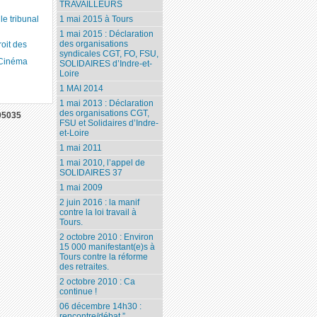
TRAVAILLEURS
 tribunal
1 mai 2015 à Tours
1 mai 2015 : Déclaration
des organisations
roit des
syndicales CGT, FO, FSU,
 Cinéma
SOLIDAIRES d’Indre-et-
Loire
1 MAI 2014
1 mai 2013 : Déclaration
des organisations CGT,
05035
FSU et Solidaires d’Indre-
et-Loire
1 mai 2011
1 mai 2010, l’appel de
SOLIDAIRES 37
1 mai 2009
2 juin 2016 : la manif
contre la loi travail à
Tours.
2 octobre 2010 : Environ
15 000 manifestant(e)s à
Tours contre la réforme
des retraites.
2 octobre 2010 : Ca
continue !
06 décembre 14h30 :
rencontre/débat ”