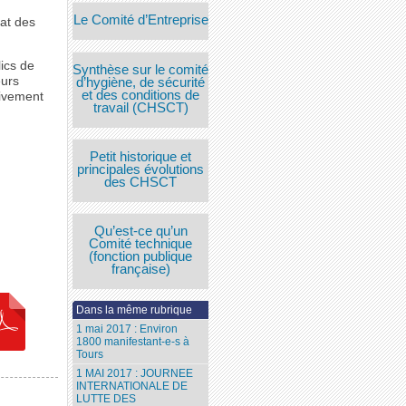
Le Comité d’Entreprise
hat des
lics de
Synthèse sur le comité
eurs
d’hygiène, de sécurité
et des conditions de
tivement
travail (CHSCT)
Petit historique et
principales évolutions
des CHSCT
Qu’est-ce qu’un
Comité technique
(fonction publique
française)
Dans la même rubrique
1 mai 2017 : Environ
1800 manifestant-e-s à
Tours
1 MAI 2017 : JOURNEE
INTERNATIONALE DE
LUTTE DES