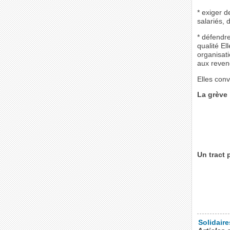
* exiger d
salariés, 
* défendre
qualité El
organisat
aux reven
Elles con
La grève 
Un tract 
Solidair