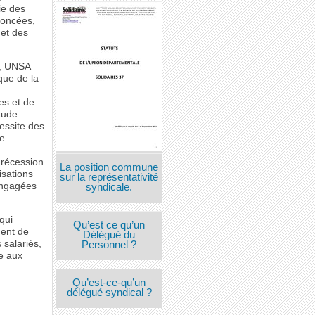
ie des
noncées,
 et des
s, UNSA
que de la
es et de
itude
essite des
re
a récession
La position commune
isations
sur la représentativité
 engagées
syndicale.
qui
Qu’est ce qu’un
ment de
Délégué du
 salariés,
Personnel ?
e aux
Qu’est-ce-qu’un
délégué syndical ?