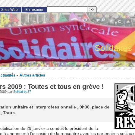
Sites Web
En résumé
Solidaires
ctualités
Autres articles
>
s 2009 : Toutes et tous en grève !
 2009
par
Solidaires37
ation unitaire et interprofessionnelle , 9h30, place de
é, Tours.
obilisation du 29 janvier a conduit le président de la
 à annoncer à l’occasion de la rencontre avec les partenaires sociaux,