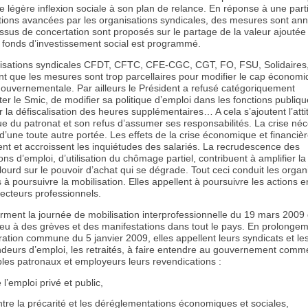
ne légère inflexion sociale à son plan de relance. En réponse à une part
tions avancées par les organisations syndicales, des mesures sont an
ssus de concertation sont proposés sur le partage de la valeur ajoutée
n fonds d’investissement social est programmé.
isations syndicales CFDT, CFTC, CFE-CGC, CGT, FO, FSU, Solidaire
nt que les mesures sont trop parcellaires pour modifier le cap économi
gouvernementale. Par ailleurs le Président a refusé catégoriquement
r le Smic, de modifier sa politique d’emploi dans les fonctions publiqu
r la défiscalisation des heures supplémentaires… A cela s’ajoutent l’att
e du patronat et son refus d’assumer ses responsabilités. La crise néc
’une toute autre portée. Les effets de la crise économique et financiè
ent et accroissent les inquiétudes des salariés. La recrudescence des
ns d’emploi, d’utilisation du chômage partiel, contribuent à amplifier l
lourd sur le pouvoir d’achat qui se dégrade. Tout ceci conduit les organ
 à poursuivre la mobilisation. Elles appellent à poursuivre les actions
ecteurs professionnels.
irment la journée de mobilisation interprofessionnelle du 19 mars 2009 
ieu à des grèves et des manifestations dans tout le pays. En prolonge
ration commune du 5 janvier 2009, elles appellent leurs syndicats et les
deurs d’emploi, les retraités, à faire entendre au gouvernement comm
les patronaux et employeurs leurs revendications :
 l’emploi privé et public,
ontre la précarité et les déréglementations économiques et sociales,