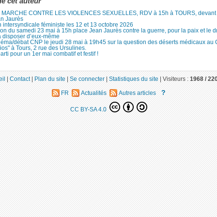
de cet auteur
MARCHE CONTRE LES VIOLENCES SEXUELLES, RDV à 15h à TOURS, devant le
an Jaurès
 intersyndicale féministe les 12 et 13 octobre 2026
ion du samedi 23 mai à 15h place Jean Jaurès contre la guerre, pour la paix et le d
à disposer d’eux-même
néma/débat CNP le jeudi 28 mai à 19h45 sur la question des déserts médicaux au
ios" à Tours, 2 rue des Ursulines.
arti pour un 1er mai combatif et festif !
il
|
Contact
|
Plan du site
|
Se connecter
|
Statistiques du site
|
Visiteurs :
1968 /
22
?
FR
Actualités
Autres articles
CC BY-SA 4.0