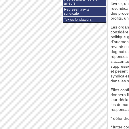
ailleurs.
février, u
revendica
Représentativité
des proce
syndicale
profits, u
Textes fondateurs
Les organ
considère
politique 
d’augmente
revenir su
dogmatiqu
réponses d
s’accentu
suppressio
et pèsent 
syndicales
dans les s
Elles conf
donnera l
leur décla
les deman
responsab
* défendre
* lutter c