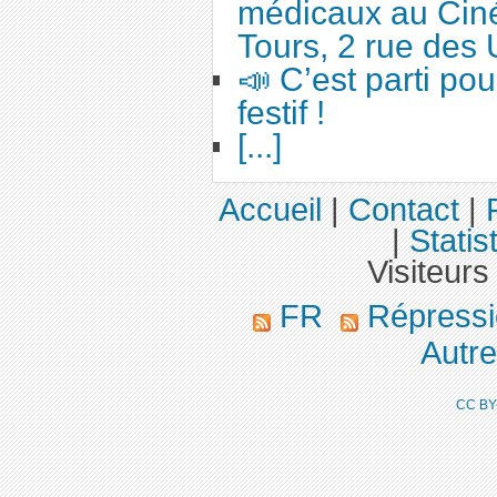
médicaux au Cin
Tours, 2 rue des 
📣 C’est parti po
festif !
[...]
Accueil
|
Contact
|
|
Statis
Visiteurs
FR
Répressio
Autres
CC BY