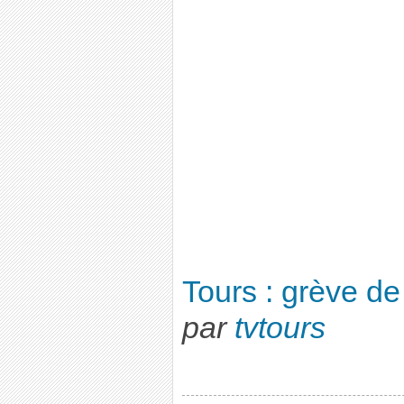
Tours : grève de
par
tvtours