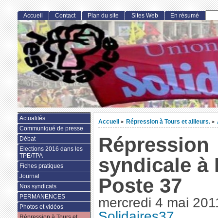
Accueil
Contact
Plan du site
Sites Web
En résumé
Actualités
Accueil
Répression à Tours et ailleurs.
>
>
Communiqué de presse
Répression
Débat
Elections 2016 dans les
TPE/TPA
syndicale à 
Fiches pratiques
Journal
Poste 37
Nos syndicats
PERMANENCES
mercredi 4 mai 201
Photos et vidéos
Solidaires37
Répression à Tours et