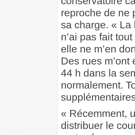
conservatoire car
reproche de ne p
sa charge. « La 
n’ai pas fait tou
elle ne m’en do
Des rues m’ont ét
44 h dans la se
normalement. To
supplémentaires
« Récemment, un
distribuer le cou