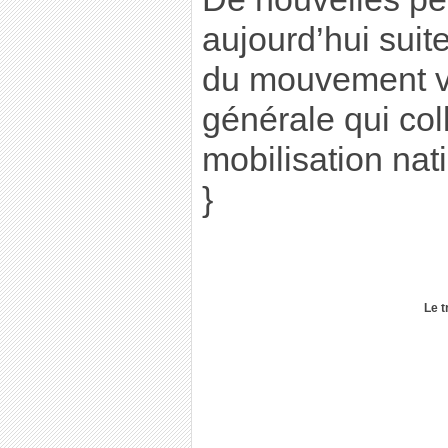
aujourd’hui suit
du mouvement v
générale qui co
mobilisation nat
}
Le t