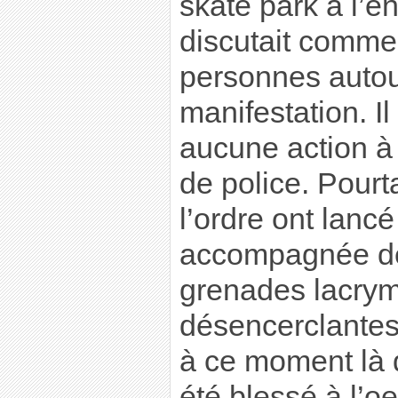
skate park à l’en
discutait comme
personnes autour
manifestation. Il
aucune action à 
de police. Pourt
l’ordre ont lanc
accompagnée de 
grenades lacry
désencerclantes 
à ce moment là 
été blessé à l’oei