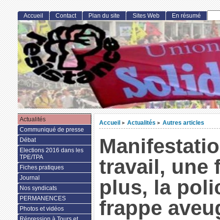
Accueil
Contact
Plan du site
Sites Web
En résumé
Actualités
Accueil
Actualités
Autres articles
>
>
Communiqué de presse
Manifestatio
Débat
Elections 2016 dans les
TPE/TPA
travail, une 
Fiches pratiques
Journal
plus, la poli
Nos syndicats
PERMANENCES
frappe aveu
Photos et vidéos
Répression à Tours et