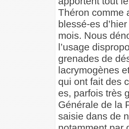
apportent tout l
Théron comme 
blessé-es d’hier
mois. Nous dén
l’usage disprop
grenades de dé
lacrymogènes et 
qui ont fait des
es, parfois très 
Générale de la P
saisie dans de 
notamment par d