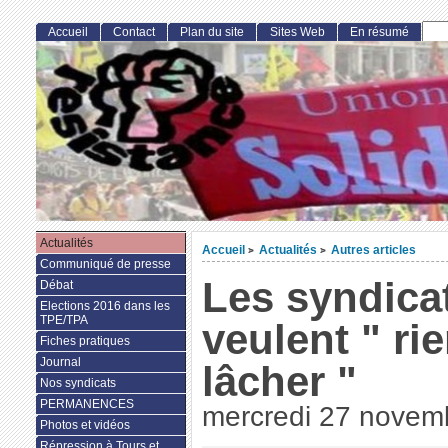
Accueil
Contact
Plan du site
Sites Web
En résumé
Actualités
Accueil
Actualités
Autres articles
>
>
Communiqué de presse
Les syndica
Débat
Elections 2016 dans les
TPE/TPA
veulent " ri
Fiches pratiques
Journal
lâcher "
Nos syndicats
PERMANENCES
mercredi 27 novem
Photos et vidéos
Répression à Tours et