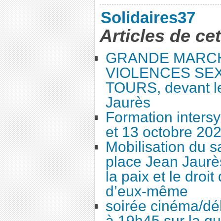
Solidaires37
Articles de ce
GRANDE MARC
VIOLENCES SEX
TOURS, devant le
Jaurès
Formation intersy
et 13 octobre 20
Mobilisation du 
place Jean Jaurès
la paix et le droi
d’eux-même
soirée cinéma/dé
à 19h45 sur la qu