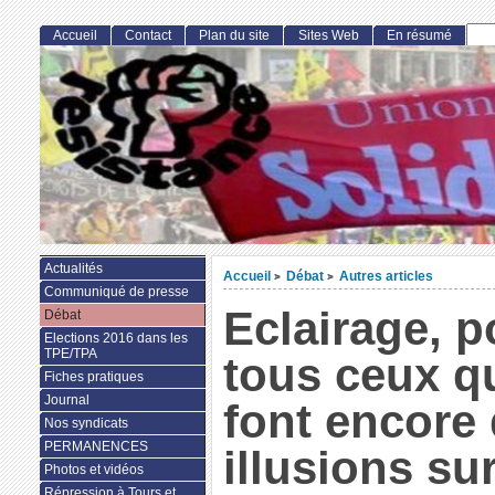
Accueil
Contact
Plan du site
Sites Web
En résumé
Actualités
Accueil
Débat
Autres articles
>
>
Communiqué de presse
Eclairage, p
Débat
Elections 2016 dans les
TPE/TPA
tous ceux q
Fiches pratiques
Journal
font encore
Nos syndicats
PERMANENCES
illusions su
Photos et vidéos
Répression à Tours et