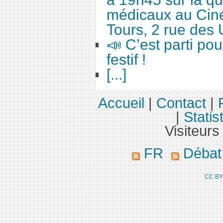
médicaux au Cin
Tours, 2 rue des 
📣 C’est parti po
festif !
[...]
Accueil
|
Contact
|
|
Statis
Visiteurs
FR
Déba
CC BY