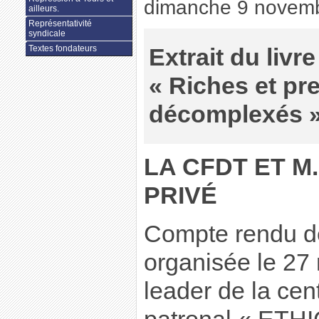
dimanche 9 novem
ailleurs.
Représentativité
syndicale
Textes fondateurs
Extrait du livr
« Riches et pr
décomplexés » 
LA CFDT ET M
PRIVÉ
Compte rendu de
organisée le 27
leader de la cent