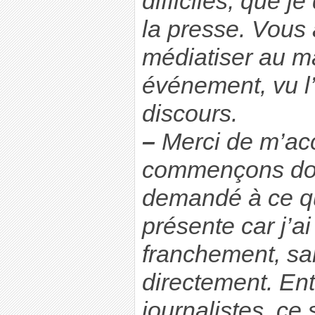
difficiles, que j
la presse. Vous 
médiatiser au 
événement, vu l
discours.
–
Merci de m’accu
commençons donc
demandé à ce qu
présente car j’a
franchement, sa
directement. En
journalistes, ce 