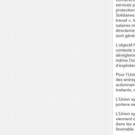
services 
protection
Solidaires
travail »,
salaires m
directeme
sont génér
L’objectif
contexte d
déréglemen
même l’ins
d’exploiter
Pour l’Uni
des entrep
actionnair
traitants,
L’Union sy
portera se
L’Union sy
viennent q
dans les e
favorable