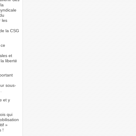
la
syndicale
 du
 les
 de la CSG
 ce
ales et
la liberté
portant
eur sous-
…
e et y
ois qui
bilisation
tif »
 !