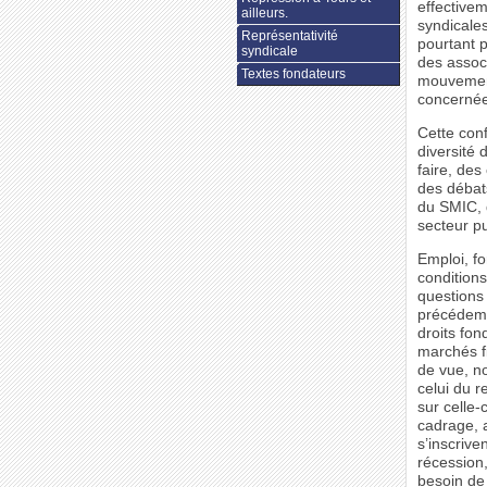
effective
ailleurs.
syndicales
Représentativité
pourtant p
syndicale
des assoc
Textes fondateurs
mouvement
concernée
Cette conf
diversité 
faire, de
des débat
du SMIC, 
secteur p
Emploi, fo
conditions
questions
précédemm
droits fon
marchés fi
de vue, no
celui du r
sur celle-
cadrage, 
s’inscrive
récession,
besoin de 