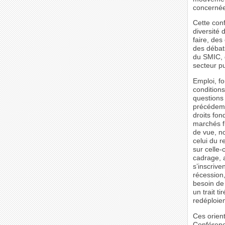
concernée
Cette conf
diversité 
faire, de
des débat
du SMIC, 
secteur p
Emploi, fo
conditions
questions
précédemm
droits fon
marchés fi
de vue, no
celui du r
sur celle-
cadrage, 
s’inscrive
récession,
besoin de 
un trait t
redéploie
Ces orient
Conférence