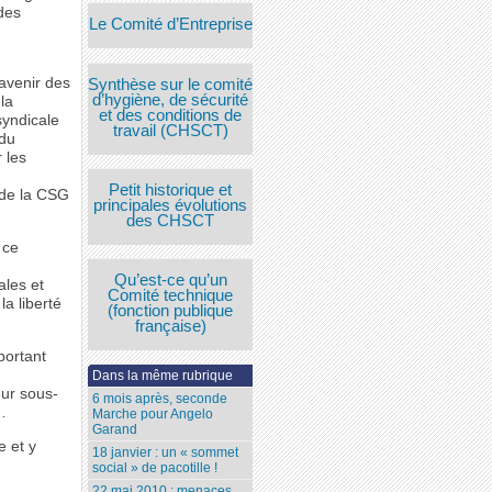
 des
Le Comité d’Entreprise
 avenir des
Synthèse sur le comité
d’hygiène, de sécurité
la
et des conditions de
syndicale
travail (CHSCT)
 du
 les
Petit historique et
 de la CSG
principales évolutions
des CHSCT
 ce
Qu’est-ce qu’un
ales et
Comité technique
la liberté
(fonction publique
française)
portant
Dans la même rubrique
eur sous-
6 mois après, seconde
…
Marche pour Angelo
Garand
e et y
18 janvier : un « sommet
social » de pacotille !
22 mai 2010 : menaces