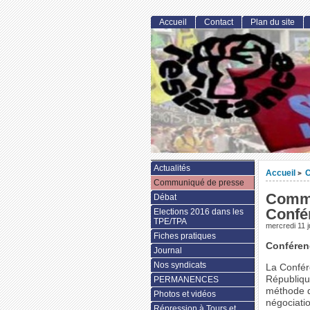
Accueil
Contact
Plan du site
Actualités
Accueil
C
>
Communiqué de presse
Commu
Débat
Confé
Elections 2016 dans les
TPE/TPA
mercredi 11 j
Fiches pratiques
Conférenc
Journal
Nos syndicats
La Confére
Républiqu
PERMANENCES
méthode d
Photos et vidéos
négociatio
Répression à Tours et