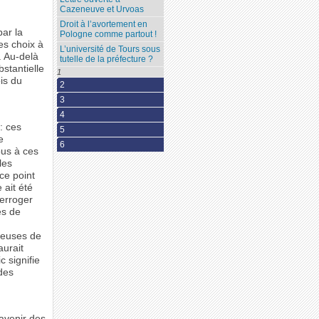
Cazeneuve et Urvoas
Droit à l’avortement en
par la
Pologne comme partout !
es choix à
L’université de Tours sous
. Au-delà
tutelle de la préfecture ?
stantielle
1
is du
2
3
4
: ces
5
e
6
ous à ces
les
ce point
 ait été
terroger
es de
rteuses de
aurait
c signifie
 des
 avenir des