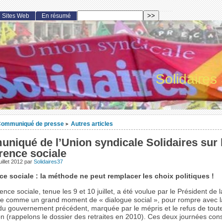
Sites Web
En résumé
Solidaires
ommuniqué de presse
Autres articles
>
niqué de l’Union syndicale Solidaires sur 
rence sociale
uillet 2012
par
Solidaires37
e sociale : la méthode ne peut remplacer les choix politiques !
nce sociale, tenue les 9 et 10 juillet, a été voulue par le Président de l
e comme un grand moment de « dialogue social », pour rompre avec l
u gouvernement précédent, marquée par le mépris et le refus de toute
n (rappelons le dossier des retraites en 2010). Ces deux journées cons