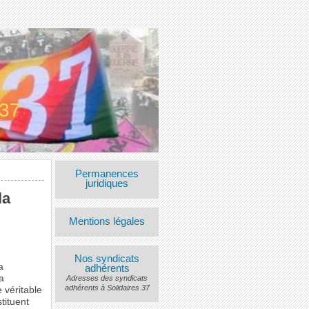
 37
Permanences
juridiques
la
Mentions légales
Nos syndicats
a
adhérents
a
Adresses des syndicats
adhérents à Solidaires 37
 véritable
tituent