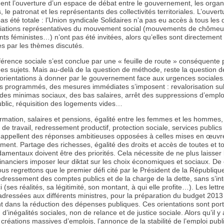
ment l’ouverture d’un espace de débat entre le gouvernement, les organ
, le patronat et les représentants des collectivités territoriales. L’ouvert
as été totale : l’Union syndicale Solidaires n’a pas eu accès à tous les 
iations représentatives du mouvement social (mouvements de chômeu
s féministes…) n’ont pas été invitées, alors qu’elles sont directement
s par les thèmes discutés.
érence sociale s’est conclue par une « feuille de route » conséquente 
des sujets. Mais au-delà de la question de méthode, reste la question d
s orientations à donner par le gouvernement face aux urgences sociales
s programmés, des mesures immédiates s’imposent : revalorisation sub
des minimas sociaux, des bas salaires, arrêt des suppressions d’emplo
ublic, réquisition des logements vides…
rmation, salaires et pensions, égalité entre les femmes et les hommes,
 de travail, redressement productif, protection sociale, services publics 
 appellent des réponses ambitieuses opposées à celles mises en œuvr
ent. Partage des richesses, égalité des droits et accès de toutes et t
damentaux doivent être des priorités. Cela nécessite de ne plus laisser 
nanciers imposer leur diktat sur les choix économiques et sociaux. De 
us regrettons que le premier défi cité par le Président de la République
edressement des comptes publics et de la charge de la dette, sans s’in
ci (ses réalités, sa légitimité, son montant, à qui elle profite…). Les lettr
adressées aux différents ministres, pour la préparation du budget 2013
nt dans la réduction des dépenses publiques. Ces orientations sont po
 d’inégalités sociales, non de relance et de justice sociale. Alors qu’il y 
créations massives d’emplois, l’annonce de la stabilité de l’emploi publi