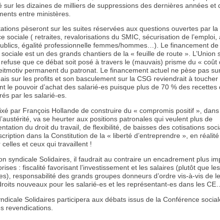
iré sur les dizaines de milliers de suppressions des dernières années et
ments entre ministères.
ations pèseront sur les suites réservées aux questions ouvertes par la
 sociale ( retraites, revalorisations du SMIC, sécurisation de l’emploi,
publics, égalité professionnelle femmes/hommes…). Le financement de 
 sociale est un des grands chantiers de la « feuille de route ». L’Union 
 refuse que ce débat soit posé à travers le (mauvais) prisme du « coût
 leitmotiv permanent du patronat. Le financement actuel ne pèse pas sur
ais sur les profits et son basculement sur la CSG reviendrait à toucher
nt le pouvoir d’achat des salarié-es puisque plus de 70 % des recettes
és par les salarié-es.
 fixé par François Hollande de construire du « compromis positif », dans
’austérité, va se heurter aux positions patronales qui veulent plus de
tation du droit du travail, de flexibilité, de baisses des cotisations soci
cription dans la Constitution de la « liberté d’entreprendre », en réalité 
 celles et ceux qui travaillent !
on syndicale Solidaires, il faudrait au contraire un encadrement plus im
rises : fiscalité favorisant l’investissement et les salaires (plutôt que les
es), responsabilité des grands groupes donneurs d’ordre vis-à-vis de l
 droits nouveaux pour les salarié-es et les représentant-es dans les CE
ndicale Solidaires participera aux débats issus de la Conférence social
s revendications.