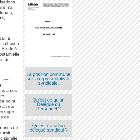
isations
ure n’a
débats,
rs,
par la
es choix à
. Au-delà
stantielle
is du
La position commune
sur la représentativité
: ces
syndicale.
e
ous à ces
les
Qu’est ce qu’un
ce point
Délégué du
 ait été
Personnel ?
terroger
es de
Qu’est-ce-qu’un
rteuses de
délégué syndical ?
aurait
c signifie