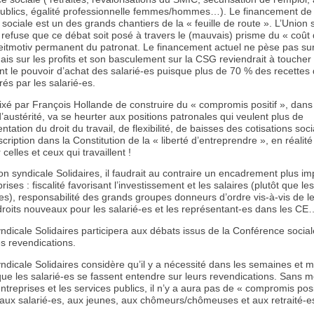
publics, égalité professionnelle femmes/hommes…). Le financement de 
 sociale est un des grands chantiers de la « feuille de route ». L’Union 
 refuse que ce débat soit posé à travers le (mauvais) prisme du « coût
 leitmotiv permanent du patronat. Le financement actuel ne pèse pas sur
ais sur les profits et son basculement sur la CSG reviendrait à toucher
nt le pouvoir d’achat des salarié-es puisque plus de 70 % des recettes
és par les salarié-es.
 fixé par François Hollande de construire du « compromis positif », dans
’austérité, va se heurter aux positions patronales qui veulent plus de
tation du droit du travail, de flexibilité, de baisses des cotisations soci
cription dans la Constitution de la « liberté d’entreprendre », en réalité 
 celles et ceux qui travaillent !
on syndicale Solidaires, il faudrait au contraire un encadrement plus im
rises : fiscalité favorisant l’investissement et les salaires (plutôt que les
es), responsabilité des grands groupes donneurs d’ordre vis-à-vis de l
 droits nouveaux pour les salarié-es et les représentant-es dans les CE
ndicale Solidaires participera aux débats issus de la Conférence social
s revendications.
ndicale Solidaires considère qu’il y a nécessité dans les semaines et m
ue les salarié-es se fassent entendre sur leurs revendications. Sans mo
ntreprises et les services publics, il n’y a aura pas de « compromis posi
 aux salarié-es, aux jeunes, aux chômeurs/chômeuses et aux retraité-es