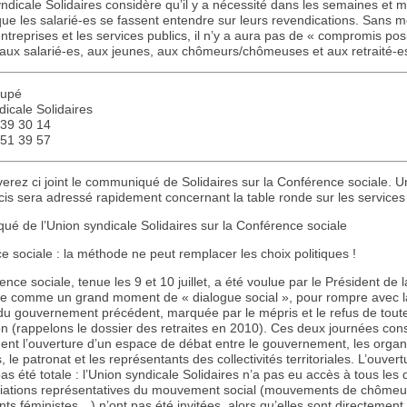
ndicale Solidaires considère qu’il y a nécessité dans les semaines et m
ue les salarié-es se fassent entendre sur leurs revendications. Sans mo
ntreprises et les services publics, il n’y a aura pas de « compromis posi
 aux salarié-es, aux jeunes, aux chômeurs/chômeuses et aux retraité-es
oupé
icale Solidaires
 39 30 14
 51 39 57
verez ci joint le communiqué de Solidaires sur la Conférence sociale. 
is sera adressé rapidement concernant la table ronde sur les services 
é de l’Union syndicale Solidaires sur la Conférence sociale
 sociale : la méthode ne peut remplacer les choix politiques !
nce sociale, tenue les 9 et 10 juillet, a été voulue par le Président de l
e comme un grand moment de « dialogue social », pour rompre avec l
u gouvernement précédent, marquée par le mépris et le refus de toute
n (rappelons le dossier des retraites en 2010). Ces deux journées cons
ment l’ouverture d’un espace de débat entre le gouvernement, les organ
, le patronat et les représentants des collectivités territoriales. L’ouvert
as été totale : l’Union syndicale Solidaires n’a pas eu accès à tous les 
iations représentatives du mouvement social (mouvements de chômeu
s féministes…) n’ont pas été invitées, alors qu’elles sont directement