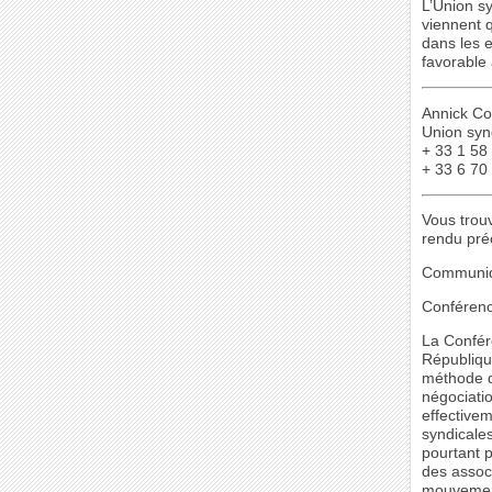
L’Union sy
viennent q
dans les e
favorable
Annick C
Union synd
+ 33 1 58
+ 33 6 70
Vous trou
rendu préc
Communiqu
Conférence
La Confére
Républiqu
méthode d
négociatio
effective
syndicales
pourtant p
des assoc
mouvement