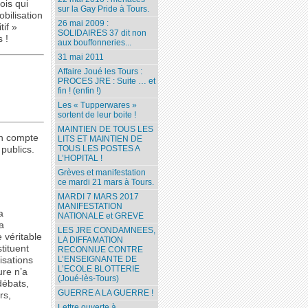
ois qui
sur la Gay Pride à Tours.
bilisation
26 mai 2009 :
tif »
SOLIDAIRES 37 dit non
 !
aux bouffonneries...
31 mai 2011
Affaire Joué les Tours :
PROCES JRE : Suite … et
fin ! (enfin !)
Les « Tupperwares »
sortent de leur boite !
MAINTIEN DE TOUS LES
Un compte
LITS ET MAINTIEN DE
TOUS LES POSTES A
publics.
L’HOPITAL !
Grèves et manifestation
ce mardi 21 mars à Tours.
MARDI 7 MARS 2017
MANIFESTATION
a
NATIONALE et GREVE
a
LES JRE CONDAMNEES,
 véritable
LA DIFFAMATION
tituent
RECONNUE CONTRE
L’ENSEIGNANTE DE
isations
L’ECOLE BLOTTERIE
ure n’a
(Joué-lès-Tours)
débats,
GUERRE A LA GUERRE !
rs,
Lettre ouverte à