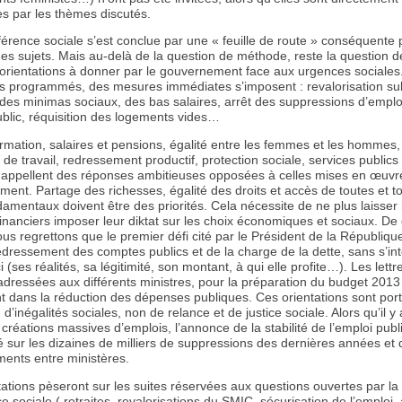
s par les thèmes discutés.
érence sociale s’est conclue par une « feuille de route » conséquente 
des sujets. Mais au-delà de la question de méthode, reste la question d
s orientations à donner par le gouvernement face aux urgences sociales
s programmés, des mesures immédiates s’imposent : revalorisation sub
des minimas sociaux, des bas salaires, arrêt des suppressions d’emplo
ublic, réquisition des logements vides…
rmation, salaires et pensions, égalité entre les femmes et les hommes,
 de travail, redressement productif, protection sociale, services publics 
 appellent des réponses ambitieuses opposées à celles mises en œuvr
ent. Partage des richesses, égalité des droits et accès de toutes et t
damentaux doivent être des priorités. Cela nécessite de ne plus laisser 
nanciers imposer leur diktat sur les choix économiques et sociaux. De 
us regrettons que le premier défi cité par le Président de la République
edressement des comptes publics et de la charge de la dette, sans s’in
ci (ses réalités, sa légitimité, son montant, à qui elle profite…). Les lettr
adressées aux différents ministres, pour la préparation du budget 2013
nt dans la réduction des dépenses publiques. Ces orientations sont po
 d’inégalités sociales, non de relance et de justice sociale. Alors qu’il y 
créations massives d’emplois, l’annonce de la stabilité de l’emploi publi
iré sur les dizaines de milliers de suppressions des dernières années et
ments entre ministères.
ations pèseront sur les suites réservées aux questions ouvertes par la
 sociale ( retraites, revalorisations du SMIC, sécurisation de l’emploi,