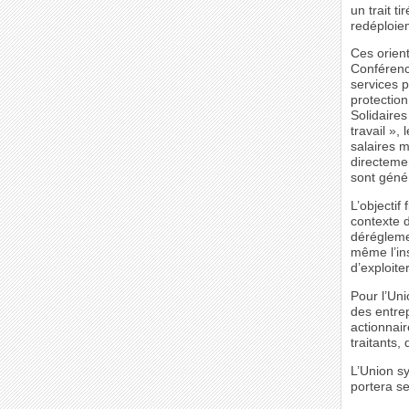
un trait t
redéploie
Ces orient
Conférence
services 
protection
Solidaires
travail »,
salaires m
directeme
sont génér
L’objectif
contexte d
déréglemen
même l’ins
d’exploiter
Pour l’Uni
des entrep
actionnair
traitants,
L’Union sy
portera se