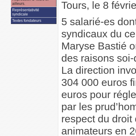
Tours, le 8 févri
ailleurs.
Représentativité
syndicale
5 salarié-es don
Textes fondateurs
syndicaux du ce
Maryse Bastié on
des raisons soi
La direction inv
304 000 euros f
euros pour régl
par les prud’h
respect du droit 
animateurs en 2