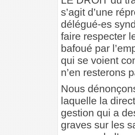
LE DROIT du tra
s’agit d’une rép
délégué-es synd
faire respecter le
bafoué par l’emp
qui se voient c
n’en resterons p
Nous dénonçons 
laquelle la direc
gestion qui a d
graves sur les sa