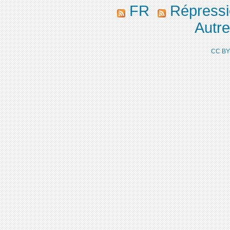
FR
Répressio
Autres
CC BY