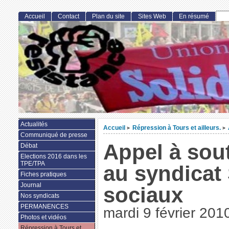
Accueil
Contact
Plan du site
Sites Web
En résumé
Actualités
Accueil
Répression à Tours et ailleurs.
>
>
Communiqué de presse
Appel à sou
Débat
Elections 2016 dans les
TPE/TPA
au syndicat
Fiches pratiques
Journal
sociaux
Nos syndicats
PERMANENCES
mardi 9 février 201
Photos et vidéos
Répression à Tours et