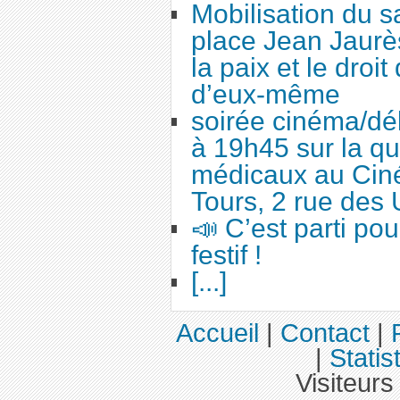
Mobilisation du 
place Jean Jaurès
la paix et le droi
d’eux-même
soirée cinéma/dé
à 19h45 sur la qu
médicaux au Cin
Tours, 2 rue des 
📣 C’est parti po
festif !
[...]
Accueil
|
Contact
|
|
Statis
Visiteurs