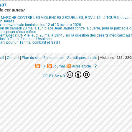
es37
de cet auteur
MARCHE CONTRE LES VIOLENCES SEXUELLES, RDV à 15h à TOURS, devant le
an Jaurès
 intersyndicale féministe les 12 et 13 octobre 2026
ion du samedi 23 mai à 15h place Jean Jaurès contre la guerre, pour la paix et le d
à disposer d’eux-même
néma/débat CNP le jeudi 28 mai à 19h45 sur la question des déserts médicaux au
ios" à Tours, 2 rue des Ursulines.
arti pour un 1er mai combatif et festif !
eil
|
Contact
|
Plan du site
|
Se connecter
|
Statistiques du site
|
Visiteurs :
432 /
220
?
FR
Journal
autre article
CC BY-SA 4.0