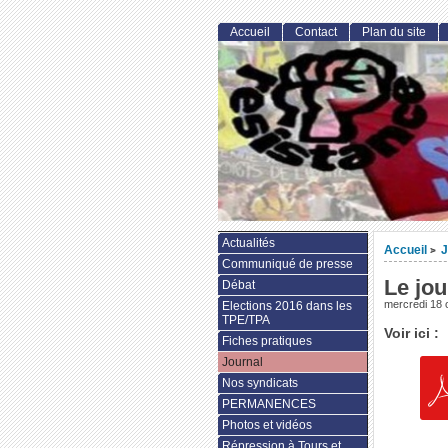
Accueil
Contact
Plan du site
Actualités
Accueil
J
>
Communiqué de presse
Le jou
Débat
mercredi 18 
Elections 2016 dans les
TPE/TPA
Voir ici :
Fiches pratiques
Journal
Nos syndicats
PERMANENCES
Photos et vidéos
Répression à Tours et