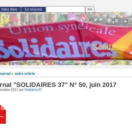
Sites Web
En résumé
Solidaires
ournal
autre article
>
rnal "SOLIDAIRES 37" N° 50, juin 2017
octobre 2017
par
Solidaires37