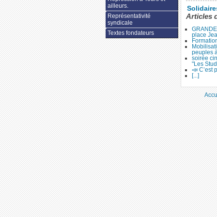
ailleurs.
Solidair
Représentativité
Articles 
syndicale
GRANDE 
Textes fondateurs
place Je
Formation
Mobilisat
peuples 
soirée ci
"Les Stud
📣 C’est p
[...]
Accu