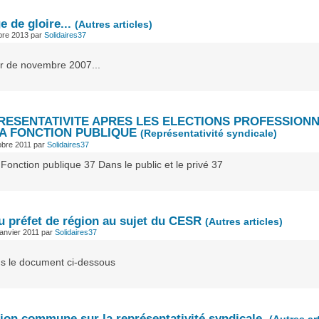
 de gloire...
(Autres articles)
obre 2013
par
Solidaires37
r de novembre 2007...
RESENTATIVITE APRES LES ELECTIONS PROFESSION
A FONCTION PUBLIQUE
(Représentativité syndicale)
obre 2011
par
Solidaires37
Fonction publique 37 Dans le public et le privé 37
au préfet de région au sujet du CESR
(Autres articles)
janvier 2011
par
Solidaires37
ns le document ci-dessous
tion commune sur la représentativité syndicale.