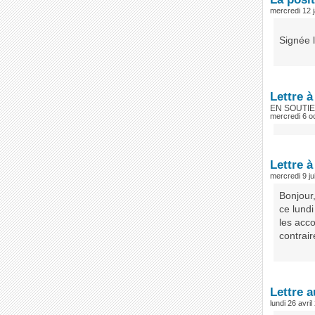
mercredi 12 
Signée l
Lettre 
EN SOUTI
mercredi 6 o
Lettre à
mercredi 9 ju
Bonjour
ce lundi
les acco
contrai
Lettre a
lundi 26 avri