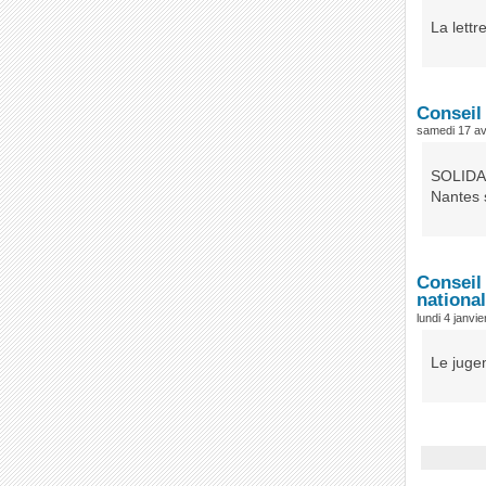
La lettr
Conseil
samedi 17 av
SOLIDAI
Nantes 
Conseil
national
lundi 4 janvi
Le jugem