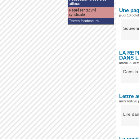
ailleurs.
Une page
Représentativité
syndicale
jeudi 10 oct
Textes fondateurs
Souveni
LA REP
DANS L
mardi 25 oct
Dans la 
Lettre 
mercredi 26 
Lire da
La posi