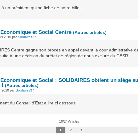
e à un président qui se fiche de notre bille...
 Economique et Social Centre
(Autres articles)
ril 2010
par
Solidaires37
RES Centre gagne son procès en appel devant la cour admistrative d
suite à une décision du préfet de région de nous exclure du CESR.
 Economique et Social : SOLIDAIRES obtient un siège a
 !
(Autres articles)
er 2010
par
Solidaires37
ent du Conseil d’Etat à lire ci dessous.
10/24 Articles
1
2
3