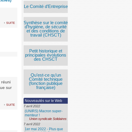
ticles)
Le Comité d’Entreprise
Synthèse sur le comité
suite
d’hygiène, de sécurité
et des conditions de
travail (CHSCT)
Petit historique et
principales évolutions
des CHSCT
Qu’est-ce qu’un
Comité technique
 réuni
(fonction publique
française)
nue sur
Nouveautés sur le Web
suite
7 avril 2022
(UNIRS) Macron super-
menteur !
Union syndicale Solidaires
7 avril 2022
1er mai 2022 - Plus que