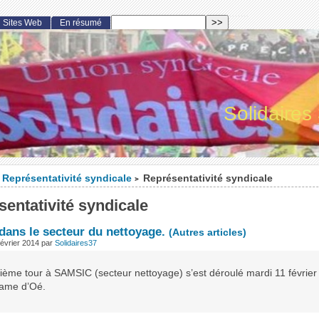
Sites Web
En résumé
Solidaires
Représentativité syndicale
Représentativité syndicale
>
entativité syndicale
dans le secteur du nettoyage.
(Autres articles)
février 2014
par
Solidaires37
ième tour à SAMSIC (secteur nettoyage) s’est déroulé mardi 11 février
ame d’Oé.