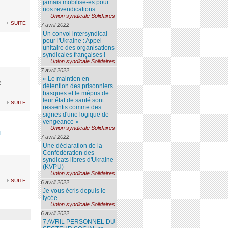
jamais mobilisé-es pour
nos revendications
Union syndicale Solidaires
suite
7 avril 2022
Un convoi intersyndical
pour l'Ukraine : Appel
unitaire des organisations
syndicales françaises !
Union syndicale Solidaires
7 avril 2022
« Le maintien en
e
détention des prisonniers
basques et le mépris de
leur état de santé sont
suite
ressentis comme des
signes d'une logique de
vengeance »
Union syndicale Solidaires
u
7 avril 2022
Une déclaration de la
Confédération des
syndicats libres d'Ukraine
(KVPU)
Union syndicale Solidaires
suite
6 avril 2022
Je vous écris depuis le
lycée…
Union syndicale Solidaires
6 avril 2022
7 AVRIL PERSONNEL DU