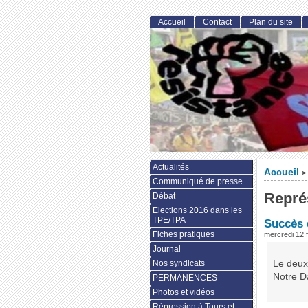
Accueil
Contact
Plan du site
Actualités
Accueil
>
Communiqué de presse
Représ
Débat
Elections 2016 dans les
TPE/TPA
Succès 
Fiches pratiques
mercredi 12 
Journal
Le deux
Nos syndicats
Notre D
PERMANENCES
Photos et vidéos
Répression à Tours et