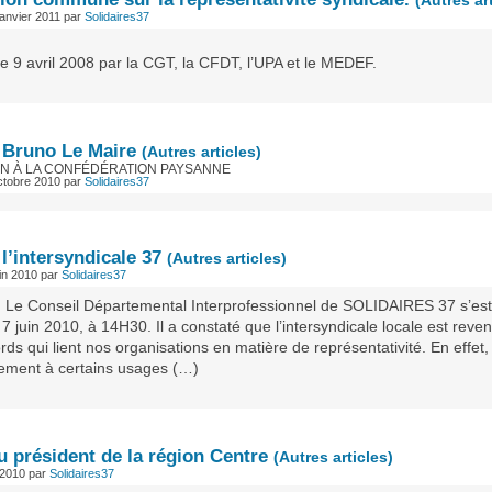
(Autres ar
janvier 2011
par
Solidaires37
e 9 avril 2008 par la CGT, la CFDT, l’UPA et le MEDEF.
à Bruno Le Maire
(Autres articles)
EN À LA CONFÉDÉRATION PAYSANNE
ctobre 2010
par
Solidaires37
 l’intersyndicale 37
(Autres articles)
in 2010
par
Solidaires37
, Le Conseil Départemental Interprofessionnel de SOLIDAIRES 37 s’est
 7 juin 2010, à 14H30. Il a constaté que l’intersyndicale locale est reve
rds qui lient nos organisations en matière de représentativité. En effet,
rement à certains usages (…)
u président de la région Centre
(Autres articles)
l 2010
par
Solidaires37