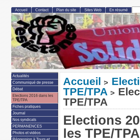
Accueil
Contact
Plan du site
Sites Web
En résumé
Actualités
Accueil
Elect
>
Communiqué de presse
TPE/TPA
Elec
Débat
>
Elections 2016 dans les
TPE/TPA
TPE/TPA
Fiches pratiques
Journal
Elections 2
Nos syndicats
PERMANENCES
les TPE/TPA
Photos et vidéos
Répression à Tours et