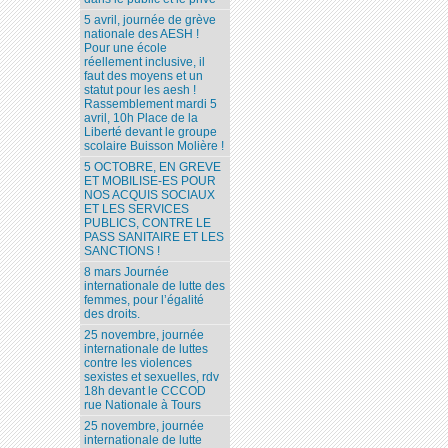
5 avril, journée de grève
nationale des AESH !
Pour une école
réellement inclusive, il
faut des moyens et un
statut pour les aesh !
Rassemblement mardi 5
avril, 10h Place de la
Liberté devant le groupe
scolaire Buisson Molière !
5 OCTOBRE, EN GREVE
ET MOBILISE-ES POUR
NOS ACQUIS SOCIAUX
ET LES SERVICES
PUBLICS, CONTRE LE
PASS SANITAIRE ET LES
SANCTIONS !
8 mars Journée
internationale de lutte des
femmes, pour l’égalité
des droits.
25 novembre, journée
internationale de luttes
contre les violences
sexistes et sexuelles, rdv
18h devant le CCCOD
rue Nationale à Tours
25 novembre, journée
internationale de lutte