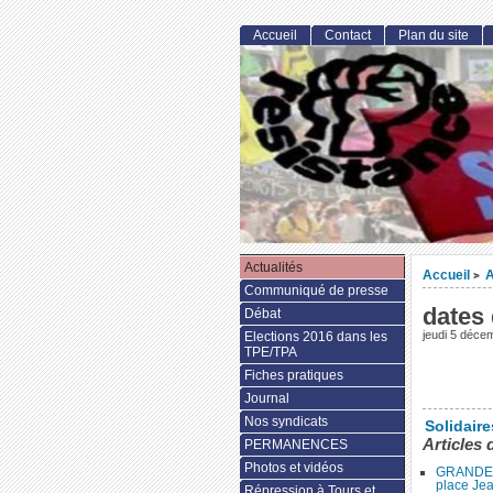
Accueil
Contact
Plan du site
Actualités
Accueil
A
>
Communiqué de presse
dates
Débat
jeudi 5 déce
Elections 2016 dans les
TPE/TPA
Fiches pratiques
Journal
Nos syndicats
Solidair
Articles 
PERMANENCES
Photos et vidéos
GRANDE 
place Je
Répression à Tours et