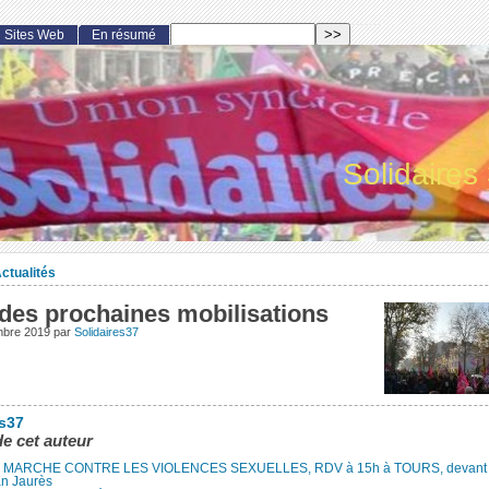
Sites Web
En résumé
Solidaires
ctualités
 des prochaines mobilisations
mbre 2019
par
Solidaires37
es37
de cet auteur
MARCHE CONTRE LES VIOLENCES SEXUELLES, RDV à 15h à TOURS, devant le
an Jaurès