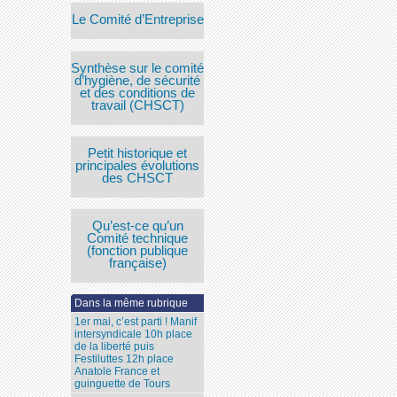
Le Comité d’Entreprise
Synthèse sur le comité
d’hygiène, de sécurité
et des conditions de
travail (CHSCT)
Petit historique et
principales évolutions
des CHSCT
Qu’est-ce qu’un
Comité technique
(fonction publique
française)
Dans la même rubrique
1er mai, c’est parti ! Manif
intersyndicale 10h place
de la liberté puis
Festiluttes 12h place
Anatole France et
guinguette de Tours