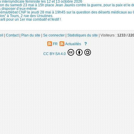
 intersyndicale féministe les 12 et 13 octobre 2026
ion du samedi 23 mai à 15h place Jean Jaurès contre la guerre, pour la paix et le d
à disposer d’eux-même
néma/débat CNP le jeudi 28 mai à 19h45 sur la question des déserts médicaux au
ios" à Tours, 2 rue des Ursulines.
arti pour un 1er mai combatif et festif !
il
|
Contact
|
Plan du site
|
Se connecter
|
Statistiques du site
|
Visiteurs :
1233 /
22
?
FR
Actualités
CC BY-SA 4.0