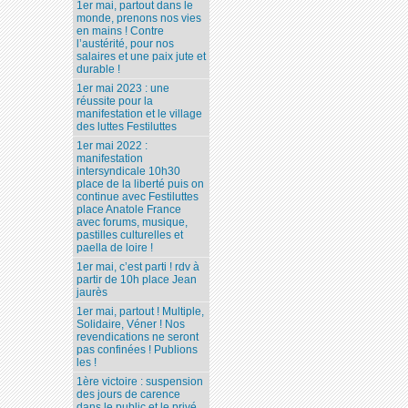
1er mai, partout dans le
monde, prenons nos vies
en mains ! Contre
l’austérité, pour nos
salaires et une paix jute et
durable !
1er mai 2023 : une
réussite pour la
manifestation et le village
des luttes Festiluttes
1er mai 2022 :
manifestation
intersyndicale 10h30
place de la liberté puis on
continue avec Festiluttes
place Anatole France
avec forums, musique,
pastilles culturelles et
paella de loire !
1er mai, c’est parti ! rdv à
partir de 10h place Jean
jaurès
1er mai, partout ! Multiple,
Solidaire, Véner ! Nos
revendications ne seront
pas confinées ! Publions
les !
1ère victoire : suspension
des jours de carence
dans le public et le privé