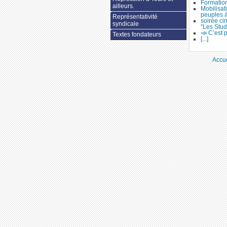
Formation
ailleurs.
Mobilisat
peuples 
Représentativité
soirée ci
syndicale
"Les Stud
📣 C’est p
Textes fondateurs
[...]
Accue