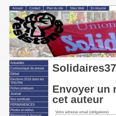
Accueil
Contact
Plan du site
Sites Web
En résumé
Actualités
Solidaires3
Communiqué de presse
Débat
Elections 2016 dans les
TPE/TPA
Envoyer un 
Fiches pratiques
Journal
cet auteur
Nos syndicats
PERMANENCES
Photos et vidéos
Votre adresse email (obligatoire)
Répression à Tours et