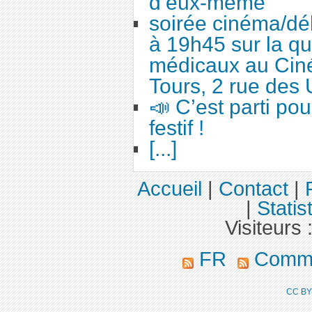
d’eux-même
soirée cinéma/dé
à 19h45 sur la qu
médicaux au Cin
Tours, 2 rue des 
📣 C’est parti po
festif !
[...]
Accueil
|
Contact
|
|
Statis
Visiteurs 
FR
Commu
CC BY