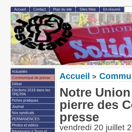
Accueil
Contact
Plan du site
Sites Web
En résumé
Actualités
Accueil
Commun
>
Communiqué de presse
Débat
Notre Union
Elections 2016 dans les
TPE/TPA
pierre des C
Fiches pratiques
Journal
presse
Nos syndicats
PERMANENCES
vendredi 20 juillet 
Photos et vidéos
Répression à Tours et