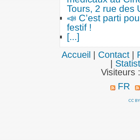
Tours, 2 rue des 
📣 C’est parti po
festif !
[...]
Accueil
|
Contact
|
|
Statis
Visiteurs 
FR
CC BY