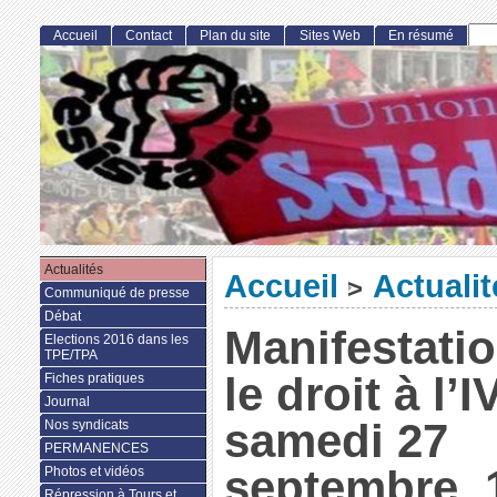
Accueil
Contact
Plan du site
Sites Web
En résumé
Actualités
Accueil
Actualit
>
Communiqué de presse
Débat
Manifestati
Elections 2016 dans les
TPE/TPA
le droit à l’I
Fiches pratiques
Journal
samedi 27
Nos syndicats
PERMANENCES
septembre,
Photos et vidéos
Répression à Tours et