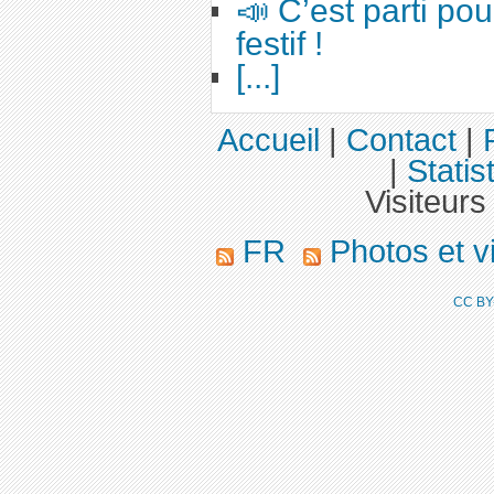
📣 C’est parti po
festif !
[...]
Accueil
|
Contact
|
|
Statis
Visiteurs
FR
Photos et 
CC BY