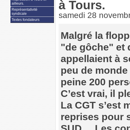
à Tours.
ailleurs.
Représentativité
samedi 28 novemb
syndicale
Textes fondateurs
Malgré la flop
"de gôche" et 
appellaient à 
peu de monde 
peine 200 pers
C’est vrai, il pl
La CGT s’est m
reprises pour 
SUD.... Les con