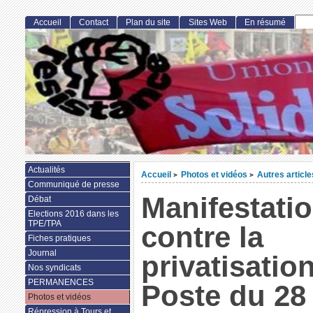
Accueil
Contact
Plan du site
Sites Web
En résumé
Actualités
Accueil
Photos et vidéos
Autres article
>
>
Communiqué de presse
Manifestati
Débat
Elections 2016 dans les
TPE/TPA
contre la
Fiches pratiques
Journal
privatisatio
Nos syndicats
PERMANENCES
Poste du 28
Photos et vidéos
Répression à Tours et