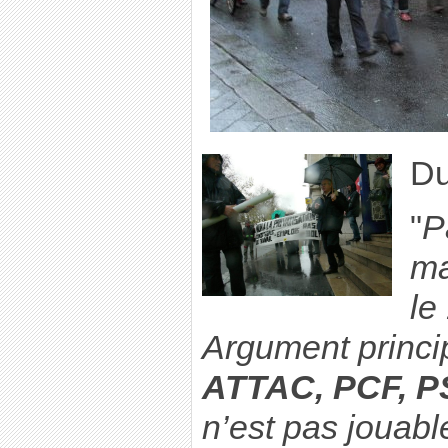
Du
"
P
ma
le
Argument princip
ATTAC, PCF, P
n’est pas jouabl