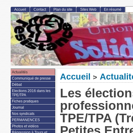
Accueil
Contact
Plan du site
Sites Web
En résumé
Actualités
Accueil
Actualit
>
Communiqué de presse
Débat
Les élection
Elections 2016 dans les
TPE/TPA
professionn
Fiches pratiques
Journal
TPE/TPA (Tr
Nos syndicats
PERMANENCES
Petites Entr
Photos et vidéos
Répression à Tours et