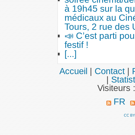
à 19h45 sur la qu
médicaux au Cin
Tours, 2 rue des 
📣 C’est parti po
festif !
[...]
Accueil
|
Contact
|
|
Statis
Visiteurs 
FR
CC BY