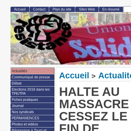
Accueil
Contact
Plan du site
Sites Web
En résumé
Actualités
Accueil
Actualit
>
Communiqué de presse
Débat
HALTE AU
Elections 2016 dans les
TPE/TPA
MASSACRE 
Fiches pratiques
Journal
CESSEZ LE 
Nos syndicats
PERMANENCES
FIN DE
Photos et vidéos
Répression à Tours et