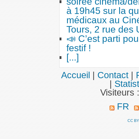
soirée cinéma/dé
à 19h45 sur la qu
médicaux au Cin
Tours, 2 rue des 
📣 C’est parti po
festif !
[...]
Accueil
|
Contact
|
|
Statis
Visiteurs 
FR
CC BY