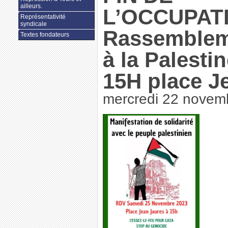
ailleurs.
L’OCCUPAT
Représentativité
syndicale
Rassemblem
Textes fondateurs
à la Palesti
15H place J
mercredi 22 novem