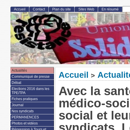
Accueil
Contact
Plan du site
Sites Web
En résumé
Actualités
Accueil
Actualit
>
Communiqué de presse
Débat
Avec la sant
Elections 2016 dans les
TPE/TPA
médico-socia
Fiches pratiques
Journal
social et leu
Nos syndicats
PERMANENCES
syndicats, 
Photos et vidéos
Répression à Tours et