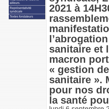
ailleurs.
2021 à 14H3
Représentativité
syndicale
rassembleme
Textes fondateurs
manifestati
l’abrogatio
sanitaire et l
macron port
« gestion de
sanitaire ».
pour nos droi
la santé pou
lundi 6 septembre 